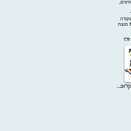
יצים,
קודה
ה!
וב...