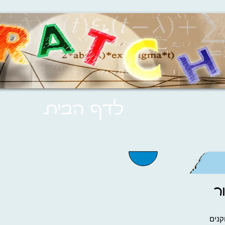
לדף הבית
ר
נים