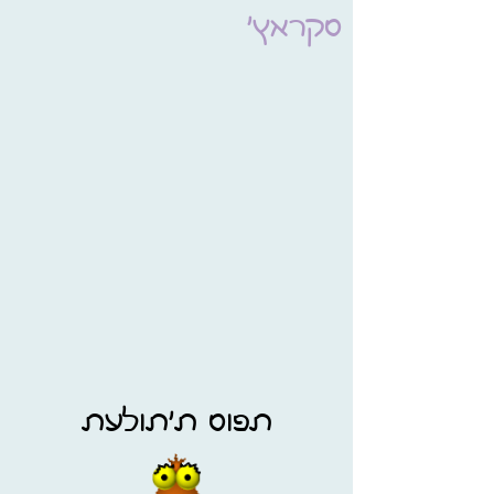
סקראץ'
תפוס ת'תולעת