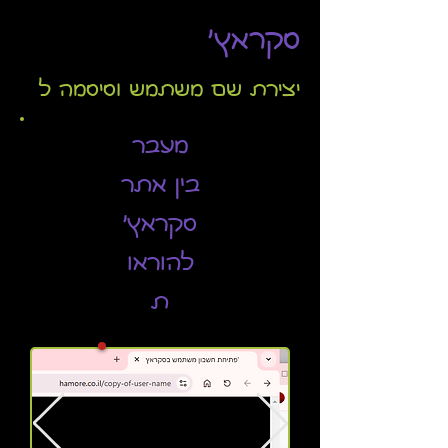
סקראץ'
יצירת שם משתמש וסיסמה ל
מעבר
בין אתר
סקראץ'
להוראו
ת