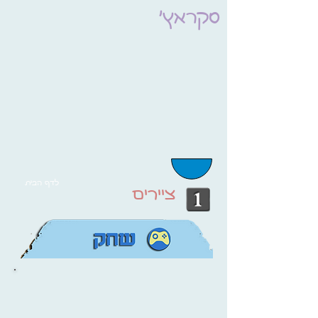
סקראץ'
לדף הבית
ציירים