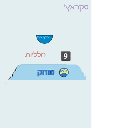
סקראץ'
לדף הבית
חלליות