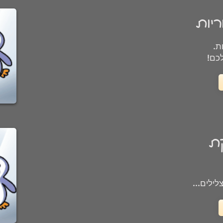
יות
ת.
כם!
קת
לילים...