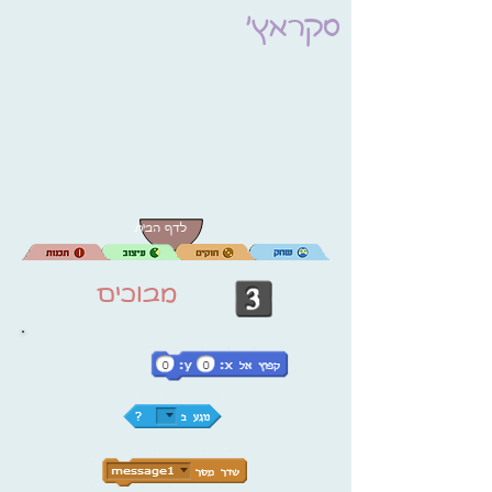
סקראץ'
לדף הבית
מבוכים