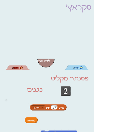
סקראץ'
לדף הבית
פסנתר מקליט
נגנים