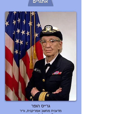
גרייס הופר​
מדענית מחשב אמריקנית, וריר