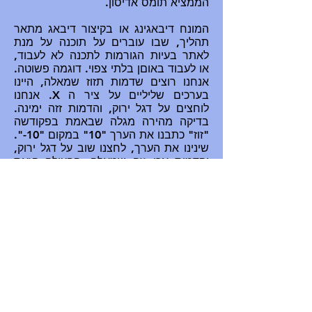
הממציא תומס אדיסון.
המונח דיבאגינג או בקיצור דיבאג מתאר
תהליך, שבו עוברים על תוכנה על מנת
לאתר בעיות הגורמות לתכנה לא לעבוד,
או לעבוד באוםן בלתי צפוי. דוגמה פשוטה.
אנחנו רוצים שדמות תזוז שמאלה, היינו
בערכים שליליים על ציר ה X. אנחנו
לוחצים על דגל ירוק, והדמות זזה ימינה.
בדיקה מהירה מגלה שבאמת בפקודשה
"זוז" כתבנו את הערך "10" במקום "10-".
שינינו את הערך, לחצנו שוב על דגל ירוק,
והדמות אכן זזה שמאלה. הפעולה הזאת
של מעבר על הפקודות וחיפוש אחר בעיות
נקראת
"דיבאג"
. כמובן שככל שהתכנה
מורכבת יותר, ומספר שורותיה ודמויותיה
רב יותר, כך תהליך הדיבאג יכול להיות
ארוך יותר וקשה יותר.
חלק האתגרים באתר ניסיוני, וכנראה
יעבור עוד שינויים רבים.