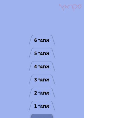
סקראץ'