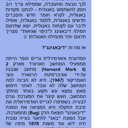
לכך נובעת מהעובדה, שממילא צריך רוב
הזמן להשתמש באנגלית - לכתוב פקודות
באנגלית, לקרא חומר חדש והסברים
חדשים באנגלית, ללמוד באנגלית, ואפילו
לדבר עם לקוחות באנגלית. יוצא שתרגום
המילה דיבאגינג ל"ניפוי שגיאות" מצריך
תרגום יותר מהמילה האנגלית! ☺
אז מה זה "
דיבאגינג
"?
המדענית והאדמירלית גרייס הופר הייתה
ממפעילי המחשב הארוורד מארק 2
(Harvard Mark II) מחשב שנבנה
על-ידי אוניברסיטת הרווארד והצי
האמריקאי (1947). היא לא הבינה למה
המחשב שלה לא עובד. לאחר חיפוש
מאוץ נמצא עש תקוע באחד מחלקי
המחשב. העש קיצר את המערכת וגרם
לבעייה. כשסיפרו לגרייס האדמיראלית את
סיבת התקלה היא המציאה את המונח
"דיבאגינג" הוצאת חרק (Bug) מהמערכת.
אבל המונח "באג" לתיאור בעייה טכנית
היה ידוע עוד משנת 1878 מימיו של