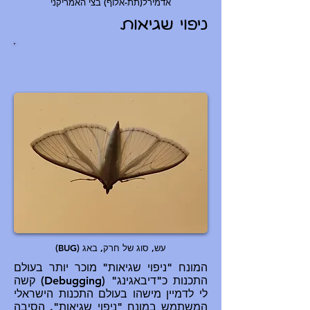
אדמירל(תת-אלוף) בצי האמריקני
ניפוי שגיאות
עש, סוג של חרק, באג (BUG)
המונח "ניפוי שגיאות" מוכר יותר בעולם
התכנות כ"דיבאגינג" (Debugging) קשה
לי לדמיין מישהו בעולם התכנות הישראלי
המשתמש במונח "ניפוי שגיאות". הסיבה