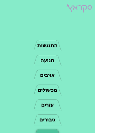
סקראץ'