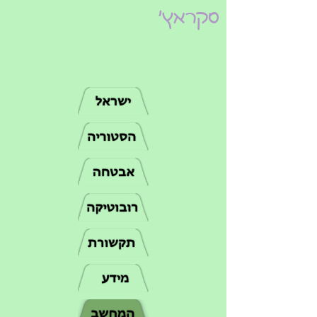
סקראץ'