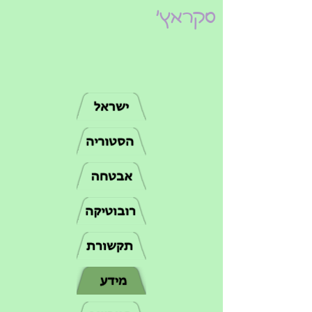
סקראץ'