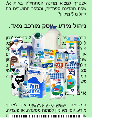
אצטרך למצוא מדינה המתחילה באות א',
שפת המדינה ספרדית, ומספר התושבים בה
גדול מ 5 מיליון?
ניהול מידע - עסק מורכב מאד.
חברת "שופרסל" מפעילה 248 סניפים (נכון
ל 2010). בכל סניף יש אלפי מוצרים. לכל
מוצר יש המון מידע. החברה המייצרת, משקל
או נפח, סוג האריזה, מחיר, מספר הפריטים
שנמצאים במלאי ועוד. נניח שמחיר קרטון
חלב של חברת טרה בנפח 1.5 ליטר עולה ב
20 אגורות. כאשר המידע ממוחשב, שינוי
המחיר במערך מידע ממוחשב - פעולה
פשוטה של שניות בודדות.
איסוף מידע
המשימה הראשונה היא לדעת איך לאסוף
סוגים שנים של חלב
מידע. יוסי מעוניין לפתוח מסעדה, או פיצריה,
או... משהו עם אוכל, אבל הוא לא בטוח איזה
סוג כדאי. הוא מעוניין לאסוף מידע מהתושבים
שגרים באזור בו הוא רוצה לפתוח את