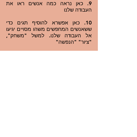
9. כאן נראה כמה אנשים ראו את
העבודה שלנו
10. כאן אפשרא להוסיף תגים כדי
ששאנשים המחפשים משהו מסויים יגיעו
אל העבודה שלנו. למשל "משחק",
"ציור" "הנפשה"
כאשר משתפים יצירה נוספת לנו
האפשרות לפרסם תגובה. אם אנחנו לא
רוצים שיגיבו לנו על העבודה אפשר
לבטל את האפרות על ידי סימון V
במקום המיועד (1)
לכל תגובה עד 500 מילים (2), הלחצן